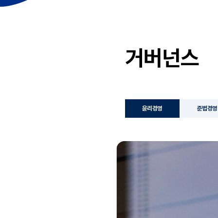
거버넌스
윤리경영
준법경영