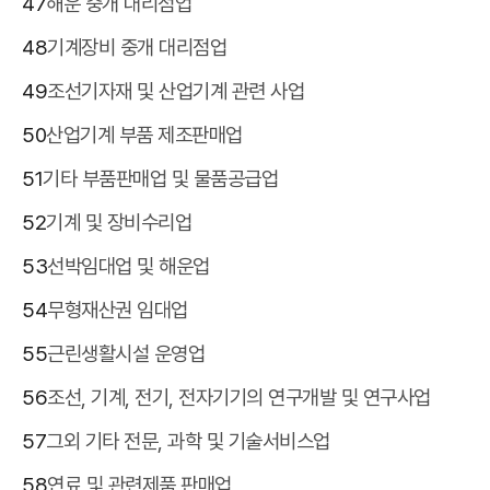
47
해운 중개 대리점업
48
기계장비 중개 대리점업
49
조선기자재 및 산업기계 관련 사업
50
산업기계 부품 제조판매업
51
기타 부품판매업 및 물품공급업
52
기계 및 장비수리업
53
선박임대업 및 해운업
54
무형재산권 임대업
55
근린생활시설 운영업
56
조선, 기계, 전기, 전자기기의 연구개발 및 연구사업
57
그외 기타 전문, 과학 및 기술서비스업
58
연료 및 관련제품 판매업