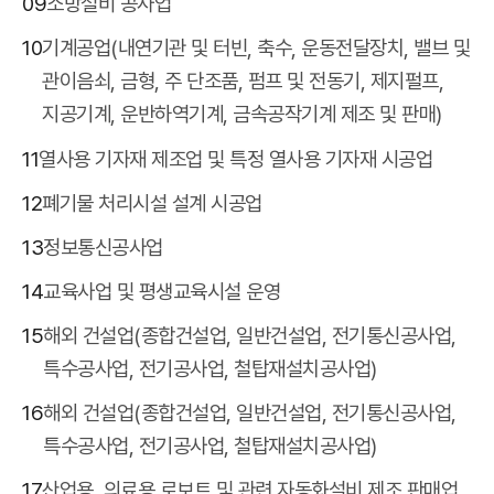
09
소방설비 공사업
10
기계공업(내연기관 및 터빈, 축수, 운동전달장치, 밸브 및
관이음쇠, 금형, 주 단조품, 펌프 및 전동기, 제지펄프,
지공기계, 운반하역기계, 금속공작기계 제조 및 판매)
11
열사용 기자재 제조업 및 특정 열사용 기자재 시공업
12
폐기물 처리시설 설계 시공업
13
정보통신공사업
14
교육사업 및 평생교육시설 운영
15
해외 건설업(종합건설업, 일반건설업, 전기통신공사업,
특수공사업, 전기공사업, 철탑재설치공사업)
16
해외 건설업(종합건설업, 일반건설업, 전기통신공사업,
특수공사업, 전기공사업, 철탑재설치공사업)
17
산업용, 의료용 로보트 및 관련 자동화설비 제조 판매업