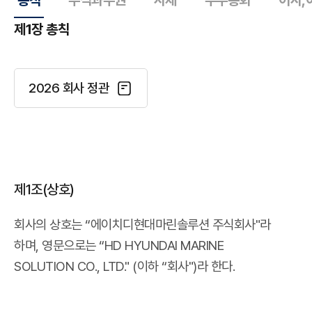
총칙
주식과주권
사채
주주총회
이사,
제1장 총칙
2026 회사 정관
제1조(상호)
회사의 상호는 “에이치디현대마린솔루션 주식회사"라
하며,
영문으로는 “HD HYUNDAI MARINE
SOLUTION CO., LTD." (이하 “회사")라 한다.