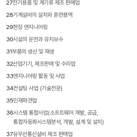
27
전기용품 및 계기류 제조 판매업
28
기계설비의 설치와 훈련용역
29
현장 엔지니어링
30
시설의 운전과 유지보수
31
부품의 생산 및 재생
32
산업기기, 제조판매 및 수리업
33
엔지니어링 활동 및 사업
34
컨설팅 사업 (기술전문)
35
인재파견업
36
시스템 통합사업(소프트웨어 개발, 공급,
통합자동화시스템분석, 개발, 설계 및 설치)
37
유무선통신설비 제조 판매업